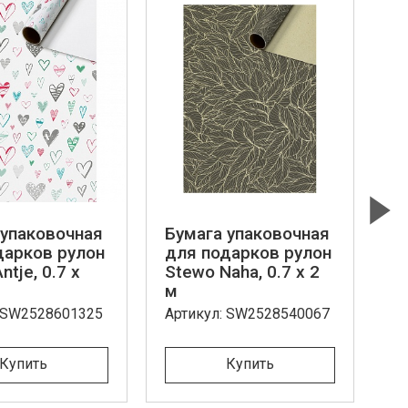
 упаковочная
Бумага упаковочная
Б
Next
дарков рулон
для подарков рулон
д
ntje, 0.7 x
Stewo Naha, 0.7 x 2
St
м
1
: SW2528601325
Артикул: SW2528540067
Ар
Купить
Купить