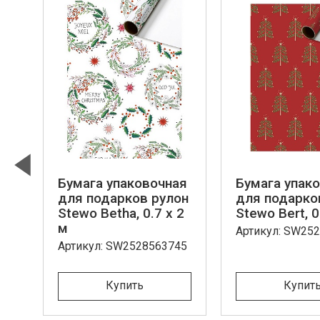
ая
Бумага упаковочная
Бумага упак
Previous
он
для подарков рулон
для подарко
Stewo Betha, 0.7 x 2
Stewo Bert, 0
м
Артикул: SW25
80
Артикул: SW2528563745
Купить
Купит