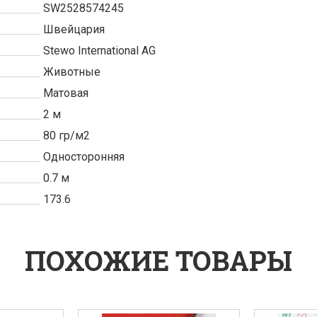
SW2528574245
Швейцария
Stewo International AG
Животные
Матовая
2 м
80 гр/м2
Односторонняя
0.7 м
173.6
ПОХОЖИЕ ТОВАРЫ