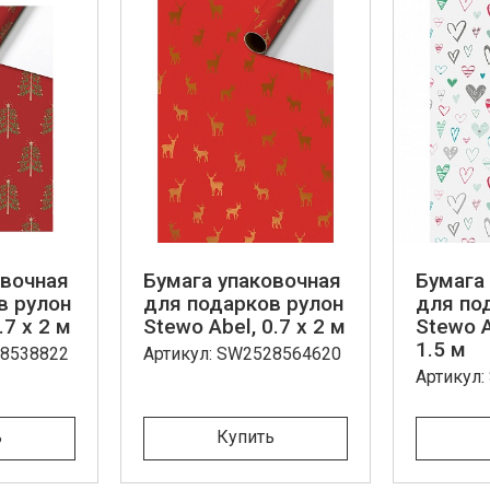
овочная
Бумага упаковочная
Бумага
в рулон
для подарков рулон
для по
.7 x 2 м
Stewo Abel, 0.7 x 2 м
Stewo A
1.5 м
28538822
Артикул: SW2528564620
Артикул
ь
Купить