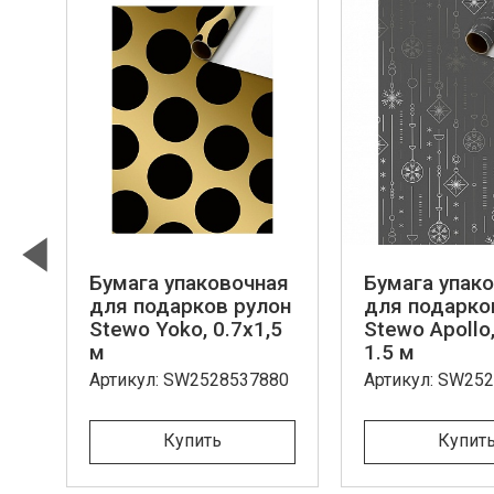
ая
Бумага упаковочная
Бумага упак
Previous
он
для подарков рулон
для подарко
7
Stewo Yoko, 0.7x1,5
Stewo Apollo,
м
1.5 м
80
Артикул: SW2528537880
Артикул: SW25
Купить
Купит