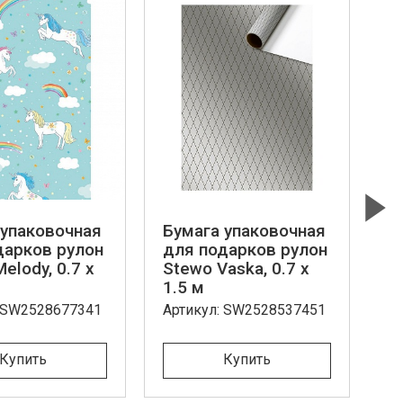
 упаковочная
Бумага упаковочная
Б
Next
дарков рулон
для подарков рулон
д
elody, 0.7 x
Stewo Vaska, 0.7 x
St
1.5 м
м
: SW2528677341
Артикул: SW2528537451
Ар
Купить
Купить