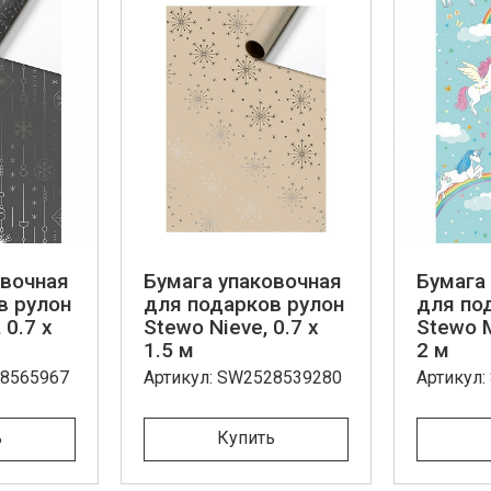
овочная
Бумага упаковочная
Бумага
в рулон
для подарков рулон
для по
 0.7 x
Stewo Nieve, 0.7 x
Stewo M
1.5 м
2 м
28565967
Артикул: SW2528539280
Артикул
ь
Купить