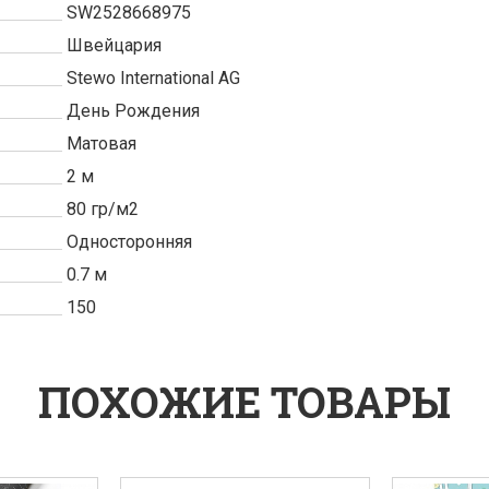
SW2528668975
Швейцария
Stewo International AG
День Рождения
Матовая
2 м
80 гр/м2
Односторонняя
0.7 м
150
ПОХОЖИЕ ТОВАРЫ