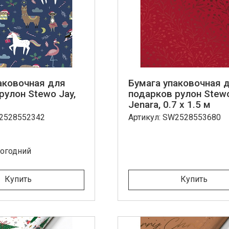
аковочная для
Бумага упаковочная 
рулон Stewo Jay,
подарков рулон Stew
Jenara, 0.7 x 1.5 м
W2528552342
Артикул: SW2528553680
вогодний
Купить
Купить