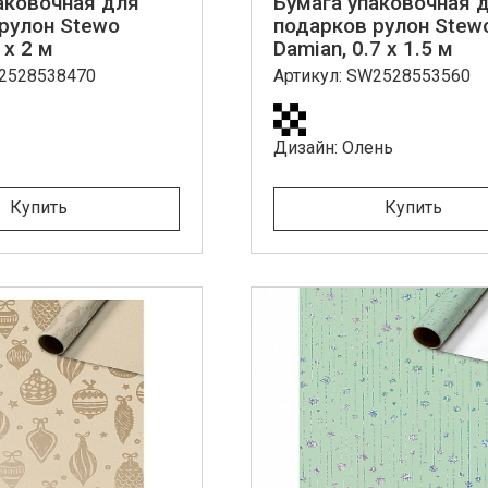
аковочная для
Бумага упаковочная 
рулон Stewo
подарков рулон Stew
 x 2 м
Damian, 0.7 x 1.5 м
W2528538470
Артикул: SW2528553560
Дизайн: Олень
Купить
Купить