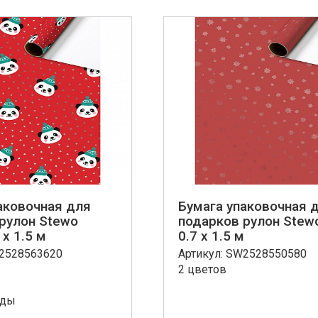
аковочная для
Бумага упаковочная 
рулон Stewo
подарков рулон Stewo
 x 1.5 м
0.7 x 1.5 м
W2528563620
Артикул: SW2528550580
2 цветов
нды