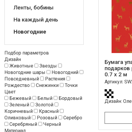
Ленты, бобины
На каждый день
Новогодние
Подбор параметров
Дизайн
Бумага уп
Животные
Звезды
подарков 
Новогодние шары
Новогодний
0.7 x 2 м
Повседневный
Растения
Артикул: S
Рождество
Снежинки
Точки
Цвет
Бежевый
Белый
Бордовый
Дизайн: Ол
Зеленый
Золотой
Коричневый
Красный
Оливковый
Розовый
Серебро
Серебряный
Черный
Материал