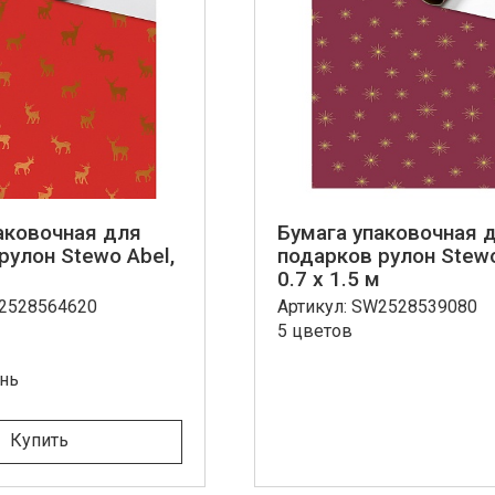
аковочная для
Бумага упаковочная 
рулон Stewo Abel,
подарков рулон Stewo 
0.7 x 1.5 м
W2528564620
Артикул: SW2528539080
5 цветов
ень
Купить