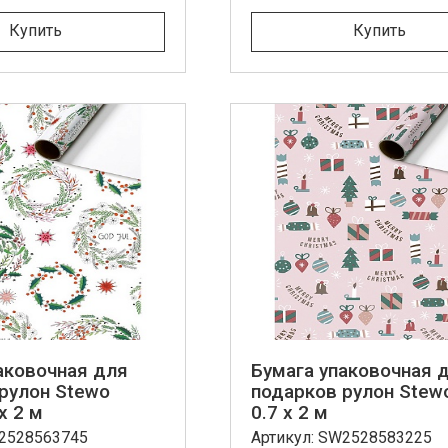
Купить
Купить
аковочная для
Бумага упаковочная 
рулон Stewo
подарков рулон Stewo
 x 2 м
0.7 x 2 м
W2528563745
Артикул: SW2528583225