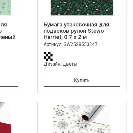
для
Бумага упаковочная для
o
подарков рулон Stewo
зеленый
Harriet, 0.7 x 2 м
Артикул: SW2528553347
Дизайн: Цветы
Купить