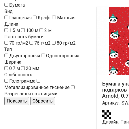
Бумага
Вид
Глянцевая
Крафт
Матовая
Длина
1.5 м
100 м
2 м
Плотность бумаги
70 гр/м2
76 г/м2
80 гр/м2
Тип
Двусторонняя
Односторонняя
Ширина
0.7 м
20 мм
Особенность
Голограмма
Бумага уп
Металлизированное тиснение
подарков 
Разрезается ножницами
Arnold, 0.7
Артикул: S
Дизайн: Па