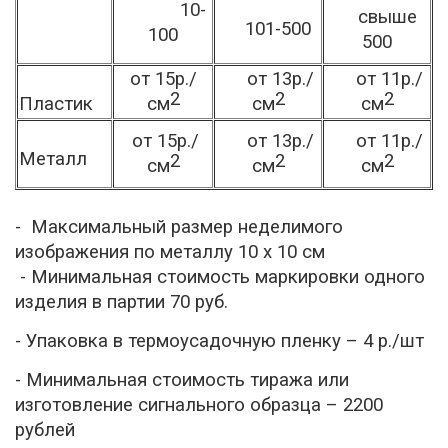
10-
свыше
101-500
100
500
от 15р./
от 13р./
от 11р./
2
2
2
Пластик
см
см
см
от 15р./
от 13р./
от 11р./
Металл
2
2
2
см
см
см
- Максимальный размер неделимого
изображения по металлу 10 х 10 см
- Минимальная стоимость маркировки одного
изделия в партии 70 руб.
- Упаковка в термоусадочную пленку – 4 р./шт
- Минимальная стоимость тиража или
изготовление сигнального образца – 2200
рублей